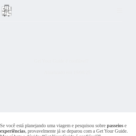
Pular
para
o
conteúdo
Get Your Guide é confiável?
Atualizado em
19/08/25
Se você está planejando uma viagem e pesquisou sobre
passeios
e
experiências
, provavelmente já se deparou com a Get Your Guide.