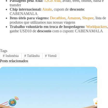
Passagens pela Ásia:
12Go Asia
, avião, trem, ônibus, balsa e
transfer
Chip internacional:
Airalo
, cupom de
desconto
:
CABENAMALA
Itens úteis para viagens:
Decathlon
,
Amazon
,
Shopee
, lista de
produtos que utilizamos nas nossas viagens
Trabalho voluntário em troca de hospedagem:
Worldpackers
,
ganhe USD10 de
desconto
com o cupom: CABENAMALA
Tags
#
Indonésia
#
Tailândia
#
Vietnã
Posts relacionados