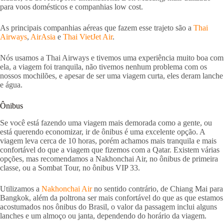
para voos domésticos e companhias low cost.
As principais companhias aéreas que fazem esse trajeto são a
Thai
Airways
,
AirAsia
e
Thai VietJet Air
.
Nós usamos a Thai Airways e tivemos uma experiência muito boa com
ela, a viagem foi tranquila, não tivemos nenhum problema com os
nossos mochilões, e apesar de ser uma viagem curta, eles deram lanche
e água.
Ônibus
Se você está fazendo uma viagem mais demorada como a gente, ou
está querendo economizar, ir de ônibus é uma excelente opção. A
viagem leva cerca de 10 horas, porém achamos mais tranquila e mais
confortável do que a viagem que fizemos com a Qatar. Existem várias
opções, mas recomendamos a Nakhonchai Air, no ônibus de primeira
classe, ou a Sombat Tour, no ônibus VIP 33.
Utilizamos a
Nakhonchai Air
no sentido contrário, de Chiang Mai para
Bangkok, além da poltrona ser mais confortável do que as que estamos
acostumados nos ônibus do Brasil, o valor da passagem inclui alguns
lanches e um almoço ou janta, dependendo do horário da viagem.