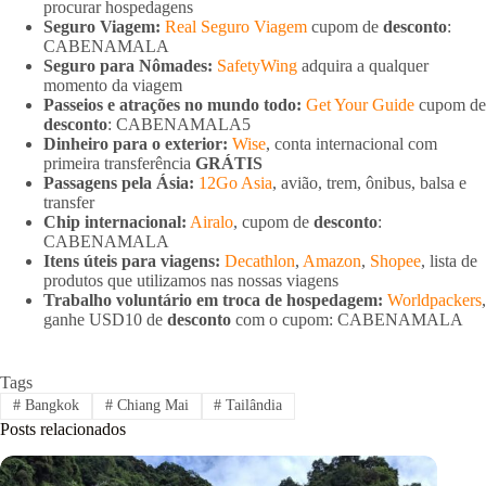
procurar hospedagens
Seguro Viagem:
Real Seguro Viagem
cupom de
desconto
:
CABENAMALA
Seguro para Nômades:
SafetyWing
adquira a qualquer
momento da viagem
Passeios e atrações no mundo todo:
Get Your Guide
cupom de
desconto
: CABENAMALA5
Dinheiro para o exterior:
Wise
, conta internacional com
primeira transferência
GRÁTIS
Passagens pela Ásia:
12Go Asia
, avião, trem, ônibus, balsa e
transfer
Chip internacional:
Airalo
, cupom de
desconto
:
CABENAMALA
Itens úteis para viagens:
Decathlon
,
Amazon
,
Shopee
, lista de
produtos que utilizamos nas nossas viagens
Trabalho voluntário em troca de hospedagem:
Worldpackers
,
ganhe USD10 de
desconto
com o cupom: CABENAMALA
Tags
#
Bangkok
#
Chiang Mai
#
Tailândia
Posts relacionados