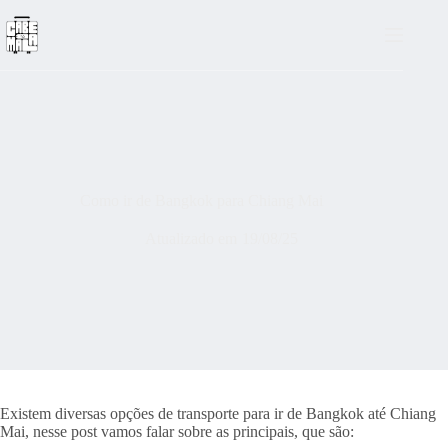
Pular
para
o
conteúdo
Como ir de Bangkok para Chiang Mai
Atualizado em
19/08/25
Existem diversas opções de transporte para ir de Bangkok até Chiang
Mai, nesse post vamos falar sobre as principais, que são: