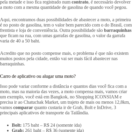
pela metade e isso fica registrado num
contrato
, é necessário devolver
a moto com a mesma quantidade de gasolina de quando você pegou.
Aqui, encontramos duas possibilidades de abastecer a moto, a primeira
é no posto de gasolina, tem o valor bem parecido com o do Brasil, com
frentista e loja de conveniência. Outra possibilidade são
barraquinhas
que ficam na rua, com umas garrafas de gasolina, o valor da garrafa
varia de 40 a 50 baht.
Acredito que no posto compense mais, o problema é que não existem
muitos postos pela cidade, então vai ser mais fácil abastecer nas
barraquinhas.
Carro de aplicativo ou alugar uma moto?
Isso pode variar conforme a distância e quantos dias você fica com a
moto, mas na maioria das vezes, a moto compensa mais, vamos criar
um exemplo, você está em Bangkok, no Shopping ICONSIAM e
precisa ir ao Chatuchak Market, um trajeto de mais ou menos 12,8km,
vamos
comparar
quanto custaria ir de Grab, Bolt e InDrive, 3
principais aplicativos de transporte da Tailândia.
Bolt:
175 baht – R$ 24 (somente ida)
Grab:
261 baht – R$ 36 (somente ida)