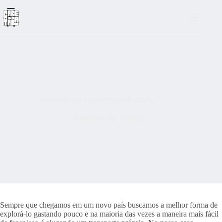
Pular
para
o
conteúdo
Como alugar uma moto na Tailândia?
Atualizado em
19/08/25
Sempre que chegamos em um novo país buscamos a melhor forma de
explorá-lo gastando pouco e na maioria das vezes a maneira mais fácil