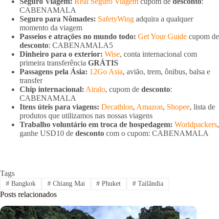
Seguro Viagem:
Real Seguro Viagem
cupom de
desconto
:
CABENAMALA
Seguro para Nômades:
SafetyWing
adquira a qualquer
momento da viagem
Passeios e atrações no mundo todo:
Get Your Guide
cupom de
desconto
: CABENAMALA5
Dinheiro para o exterior:
Wise
, conta internacional com
primeira transferência
GRÁTIS
Passagens pela Ásia:
12Go Asia
, avião, trem, ônibus, balsa e
transfer
Chip internacional:
Airalo
, cupom de
desconto
:
CABENAMALA
Itens úteis para viagens:
Decathlon
,
Amazon
,
Shopee
, lista de
produtos que utilizamos nas nossas viagens
Trabalho voluntário em troca de hospedagem:
Worldpackers
,
ganhe USD10 de
desconto
com o cupom: CABENAMALA
Tags
#
Bangkok
#
Chiang Mai
#
Phuket
#
Tailândia
Posts relacionados