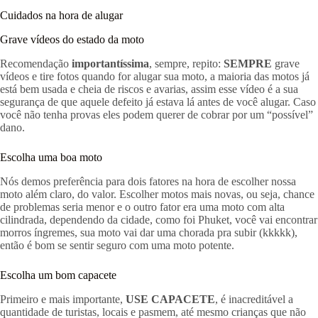
Cuidados na hora de alugar
Grave vídeos do estado da moto
Recomendação
importantíssima
, sempre, repito:
SEMPRE
grave
vídeos e tire fotos quando for alugar sua moto, a maioria das motos já
está bem usada e cheia de riscos e avarias, assim esse vídeo é a sua
segurança de que aquele defeito já estava lá antes de você alugar. Caso
você não tenha provas eles podem querer de cobrar por um “possível”
dano.
Escolha uma boa moto
Nós demos preferência para dois fatores na hora de escolher nossa
moto além claro, do valor. Escolher motos mais novas, ou seja, chance
de problemas seria menor e o outro fator era uma moto com alta
cilindrada, dependendo da cidade, como foi Phuket, você vai encontrar
morros íngremes, sua moto vai dar uma chorada pra subir (kkkkk),
então é bom se sentir seguro com uma moto potente.
Escolha um bom capacete
Primeiro e mais importante,
USE CAPACETE
, é inacreditável a
quantidade de turistas, locais e pasmem, até mesmo crianças que não