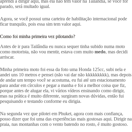
aprendi a dirigir aqui, mas ela não tem valor na Tailândia, se você for
parado, será multado igual.
Agora, se você possui uma carteira de habilitação internacional pode
ficar tranquilo, pois essa sim tem valor aqui.
Como foi minha primeira vez pilotando?
Antes de ir para Tailândia eu nunca sequer tinha subido numa moto
como motorista, não vou mentir, estava com muito
medo
, mas decidi
arriscar.
Minha primeira moto foi essa da foto uma Honda 125cc, subi nela e
andei uns 10 metros e pensei (não vai dar não kkkkkkkkk), mas depois
de andar um tempo você se acostuma, eu fui até um estacionamento
para andar em círculos e pegar a manha e foi a melhor coisa que fiz,
porque antes de alugar ela, vi vários vídeos ensinando como dirigir,
mas na prática é muito diferente, surgiram novas dúvidas, então fui
pesquisando e testando conforme eu dirigia.
Na segunda vez que pilotei em Phuket, agora com mais confiança,
posso dizer que foi uma das experiências mais gostosas aqui. Dirigir na
praia, nas montanhas com o vento batendo no rosto, é muito gostoso.