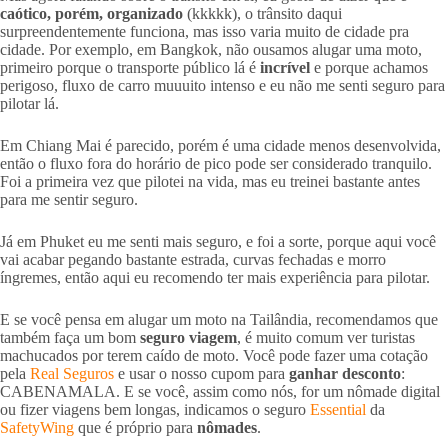
caótico, porém, organizado
(kkkkk), o trânsito daqui
surpreendentemente funciona, mas isso varia muito de cidade pra
cidade. Por exemplo, em Bangkok, não ousamos alugar uma moto,
primeiro porque o transporte público lá é
incrível
e porque achamos
perigoso, fluxo de carro muuuito intenso e eu não me senti seguro para
pilotar lá.
Em Chiang Mai é parecido, porém é uma cidade menos desenvolvida,
então o fluxo fora do horário de pico pode ser considerado tranquilo.
Foi a primeira vez que pilotei na vida, mas eu treinei bastante antes
para me sentir seguro.
Já em Phuket eu me senti mais seguro, e foi a sorte, porque aqui você
vai acabar pegando bastante estrada, curvas fechadas e morro
íngremes, então aqui eu recomendo ter mais experiência para pilotar.
E se você pensa em alugar um moto na Tailândia, recomendamos que
também faça um bom
seguro viagem
, é muito comum ver turistas
machucados por terem caído de moto. Você pode fazer uma cotação
pela
Real Seguros
e usar o nosso cupom para
ganhar desconto
:
CABENAMALA. E se você, assim como nós, for um nômade digital
ou fizer viagens bem longas, indicamos o seguro
Essential
da
SafetyWing
que é próprio para
nômades
.